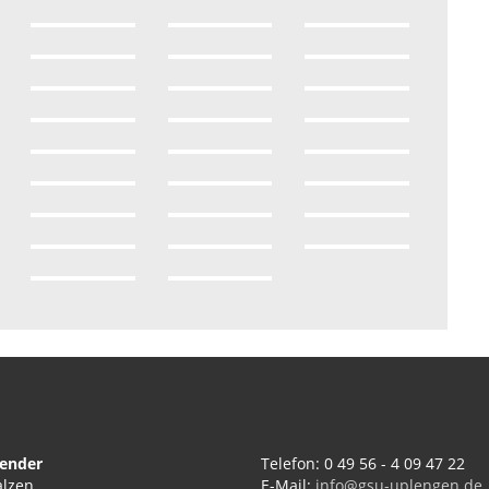
zender
Telefon: 0 49 56 - 4 09 47 22
alzen
E-Mail:
info@gsu-uplengen.de