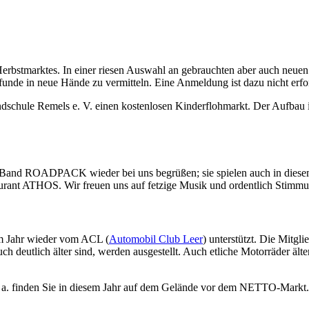
Herbstmarktes. In einer riesen Auswahl an gebrauchten aber auch neue
unde in neue Hände zu vermitteln. Eine Anmeldung ist dazu nicht erford
dschule Remels e. V. einen kostenlosen Kinderflohmarkt. Der Aufbau i
e Band ROADPACK wieder bei uns begrüßen; sie spielen auch in diese
urant ATHOS. Wir freuen uns auf fetzige Musik und ordentlich Stimm
em Jahr wieder vom ACL (
Automobil Club Leer
) unterstützt. Die Mitgl
auch deutlich älter sind, werden ausgestellt. Auch etliche Motorräder ä
 a. finden Sie in diesem Jahr auf dem Gelände vor dem NETTO-Markt.