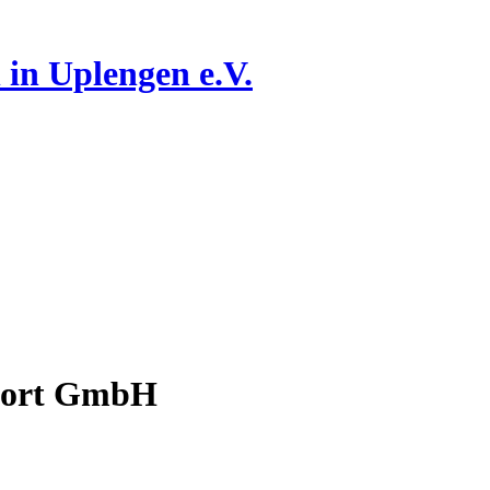
n
in Uplengen e.V.
xport GmbH